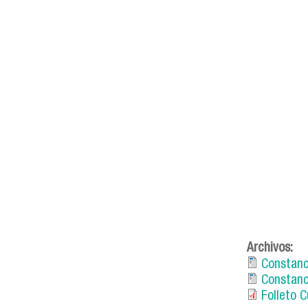
sello_ing
Archivos:
Constanc
Constanc
Folleto 