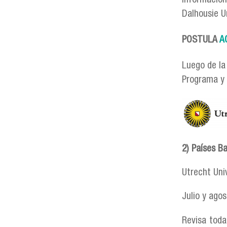
Información
Dalhousie Un
POSTULA
A
Luego de la
Programa y 
utrecht.
2) Países B
Utrecht Univ
Julio y ago
Revisa toda