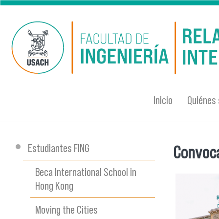
Pasar al contenido principal
Inicio
Quiénes
Estudiantes FING
Convoca
Se encu
Beca International School in
Hong Kong
Moving the Cities